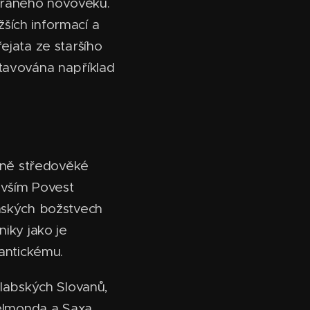
 raného novověku.
ších informací a
ejata ze staršího
stavována například
raně středověké
vším Povest
anských božstvech
iky jako je
 antickému.
olabských Slovanů,
elmonda a Saxa