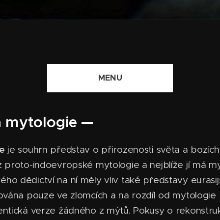
MENU
 mytologie —
e
je souhrn představ o přirozenosti světa a bozíc
 proto-indoevropské mytologie a nejblíže jí má my
o dědictví na ní měly vliv také představy eurasij
ována pouze ve zlomcích a na rozdíl od mytologie 
entická verze žádného z mýtů. Pokusy o rekonstruk