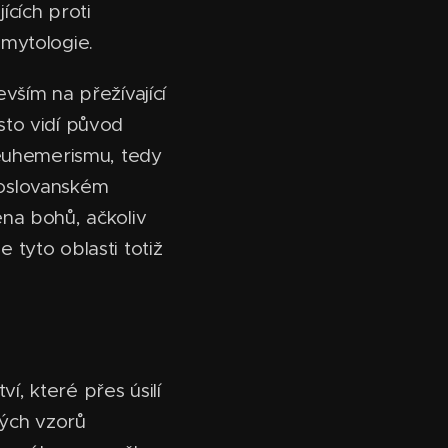
cích proti
 mytologie.
vším na přežívající
asto vidí původ
 euhemerismu, tedy
hoslovanském
na bohů, ačkoliv
e tyto oblasti totiž
ví, které přes úsilí
kých vzorů