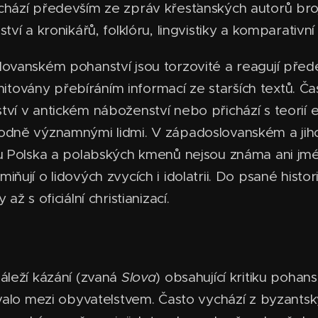
hází především ze zpráv křesťanských autorů brojí
tví a kronikářů, folklóru, lingvistiky a komparativní
ovanském pohanství jsou torzovité a reagují přede
limitovány přebíráním informací ze starších textů. Č
ví v antickém náboženství nebo přichází s teorií
odně významnými lidmi. V západoslovanském a ji
ou Polska a polabských kmenů nejsou známa ani jmé
ňují o lidových zvycích i idolatrii. Do psané histori
až s oficiální christianizací.
áleží kázání (zvaná
Slova
) obsahující kritiku pohanst
ívalo mezi obyvatelstvem. Často vychází z byzants