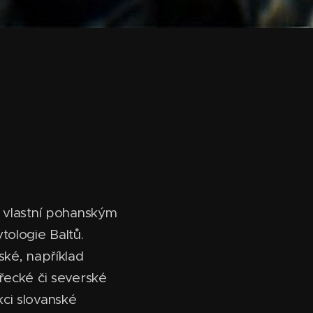
h vlastní pohanským
tologie Baltů.
ské, například
řecké či severské
ci slovanské