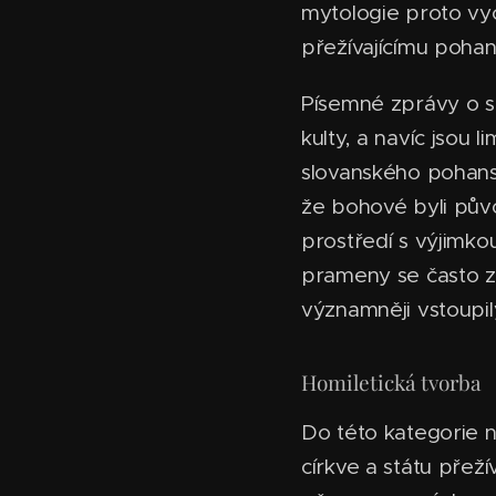
mytologie proto vyc
přežívajícímu pohans
Písemné zprávy o sl
kulty, a navíc jsou 
slovanského pohanst
že bohové byli pův
prostředí s výjimk
prameny se často zmi
významněji vstoupily 
Homiletická tvorba
Do této kategorie n
církve a státu přež