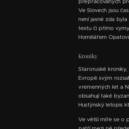
přepracovaných pro
Ve Slovech jsou čas
není jasné zda byla
textu či přímo vymy
Homiliářem Opatov
Kroniky
Staroruské kroniky,
Evropě svým rozsah
vremenných let a No
obsahují také byzan
Hustýnský letopis k
Ve větší míře se o 
patří mezi ně pře