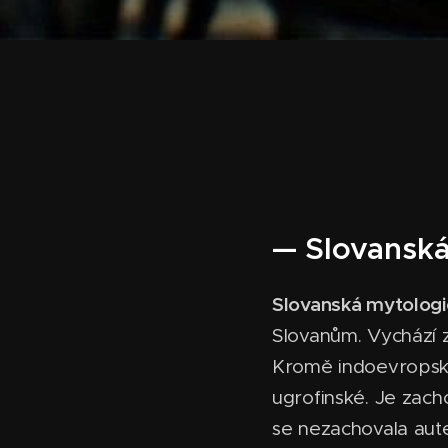
— Slovanská
Slovanská mytologi
Slovanům. Vychází z
Kromě indoevropskéh
ugrofinské. Je zach
se nezachovala aut