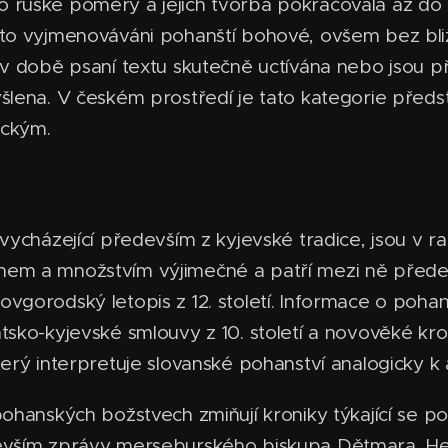
 ruské poměry a jejich tvorba pokračovala až do
to vyjmenováváni pohanští bohové, ovšem bez bliž
 v době psaní textu skutečně uctívána nebo jsou př
šlena. V českém prostředí je tato kategorie před
ickým.
 vycházející především z kyjevské tradice, jsou v 
em a množstvím výjimečné a patří mezi ně přede
vgorodský letopis z 12. století. Informace o poh
tsko-kyjevské smlouvy z 10. století a novověké kron
terý interpretuje slovanské pohanství analogicky k
pohanských božstvech zmiňují kroniky týkající se p
devším zprávy merseburského biskupa Dětmara, H