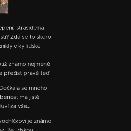
pení, strašidelná
sti? Zdá se to skoro
nikly díky lidské
totiž známo nejméně
e přečíst právě teď.
. Dočkala se mnoho
íbenost má jistě
ví za vše...
vodníčkovi je známo
az, že lidskou