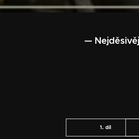
— Nejděsivě
1. díl