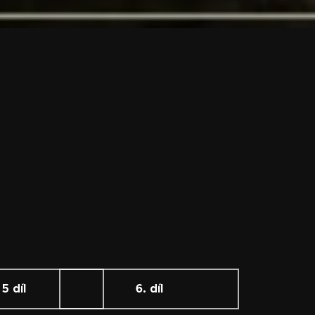
5 díl
6. díl