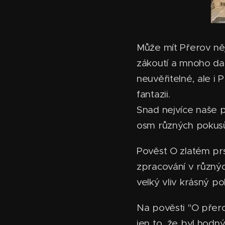
Může mít Přerov něj
zákoutí a mnoho dal
neuvěřitelné, ale i 
fantazii.
Snad nejvíce naše 
osm různých pokusů 
Pověst O zlatém pr
zpracování v různých
velký vliv krásný p
Na pověsti "O přer
jen to, že byl hodný