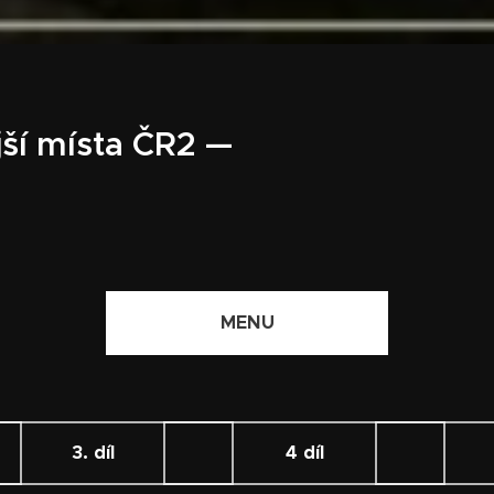
jší místa ČR2 —
MENU
3. díl
4 díl