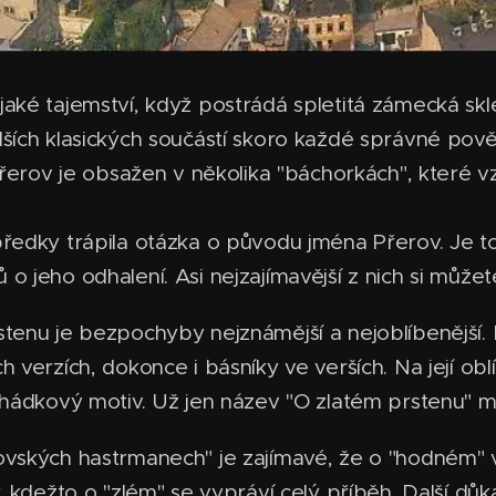
aké tajemství, když postrádá spletitá zámecká skle
ších klasických součástí skoro každé správné pově
Přerov je obsažen v několika "báchorkách", které vz
předky trápila otázka o původu jména Přerov. Je 
o jeho odhalení. Asi nejzajímavější z nich si můžet
stenu je bezpochyby nejznámější a nejoblíbenější
 verzích, dokonce i básníky ve verších. Na její obl
ohádkový motiv. Už jen název "O zlatém prstenu" mlu
ovských hastrmanech" je zajímavé, že o "hodném" 
, kdežto o "zlém" se vypráví celý příběh. Další důk